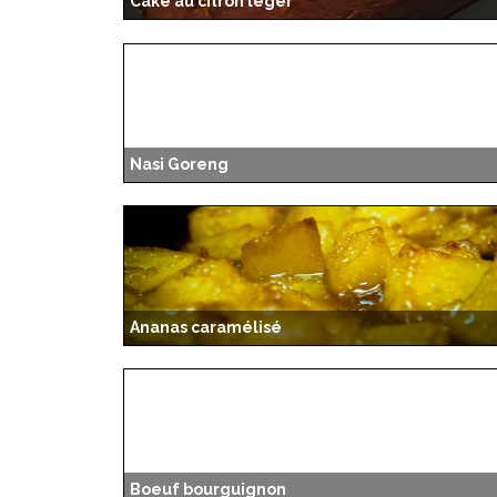
Cake au citron léger
Nasi Goreng
Ananas caramélisé
Boeuf bourguignon