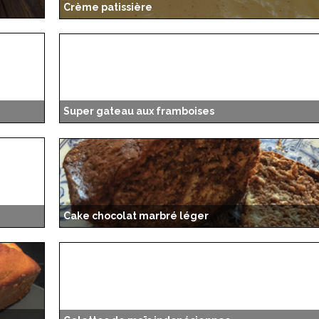
Crème patissière
Super gateau aux framboises
Cake chocolat marbré léger