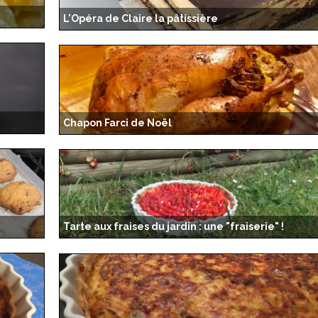
L'Opéra de Claire la pâtissière
Chapon Farci de Noël
Tarte aux fraises du jardin : une "fraiserie" !