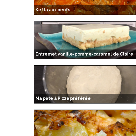
Kefta aux oeufs
Entremet vanille-pomme-caramel de Claire
Ma pâte à Pizza préférée