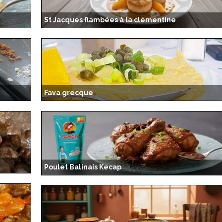
St Jacques flambées à la clémentine
Fava grecque
Poulet Balinais Kecap