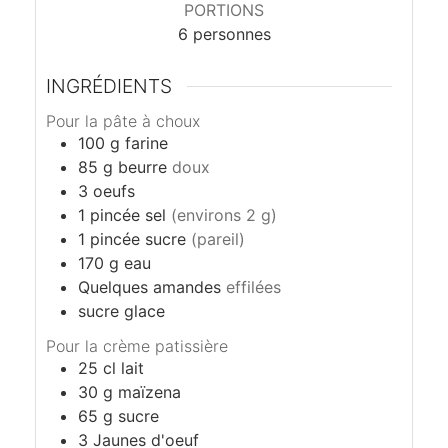
PORTIONS
6
personnes
INGRÉDIENTS
Pour la pâte à choux
100
g
farine
85
g
beurre
doux
3
oeufs
1
pincée
sel
(environs 2 g)
1
pincée
sucre
(pareil)
170
g
eau
Quelques
amandes
effilées
sucre glace
Pour la crème patissière
25
cl
lait
30
g
maïzena
65
g
sucre
3
Jaunes d'oeuf