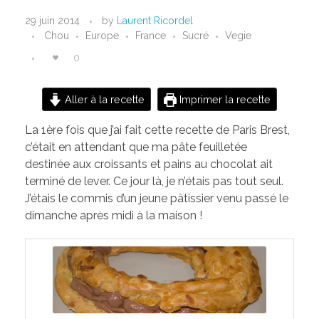
P
29 juin 2014
by
Laurent Ricordel
Chou
Europe
France
Sucré
Vegie
a
0
r
i
Aller à la recette
Imprimer la recette
s
La 1ère fois que j’ai fait cette recette de Paris Brest,
c’était en attendant que ma pâte feuilletée
B
destinée aux croissants et pains au chocolat ait
terminé de lever. Ce jour là, je n’étais pas tout seul.
r
J’étais le commis d’un jeune pâtissier venu passé le
dimanche après midi à la maison !
e
s
t