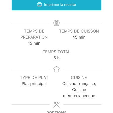
Imprimer la recette
r
c
s
TEMPS DE
TEMPS DE CUISSON
PRÉPARATION
45
min
a
15
min
u
TEMPS TOTAL
5
h
c
e
TYPE DE PLAT
CUISINE
a
Plat principal
Cuisine française,
Cuisine
u
méditerranéenne
m
PORTIONS