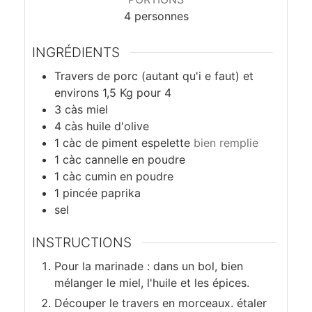
i
4
personnes
e
INGRÉDIENTS
l
Travers de porc (autant qu'i e faut) et
environs 1,5 Kg pour 4
3
càs
miel
4
càs
huile d'olive
1
càc
de piment espelette
bien remplie
1
càc
cannelle en poudre
1
càc
cumin en poudre
1
pincée
paprika
sel
INSTRUCTIONS
Pour la marinade : dans un bol, bien
mélanger le miel, l'huile et les épices.
Découper le travers en morceaux. étaler