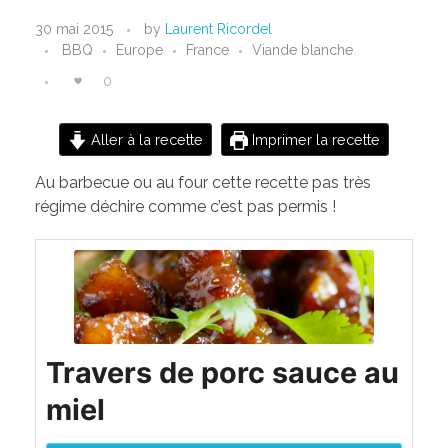
T
30 mai 2015
by
Laurent Ricordel
BBQ
Europe
France
Viande blanche
r
0
a
v
Aller à la recette
Imprimer la recette
e
Au barbecue ou au four cette recette pas très
régime déchire comme c’est pas permis !
r
s
d
e
Travers de porc sauce au
p
miel
o