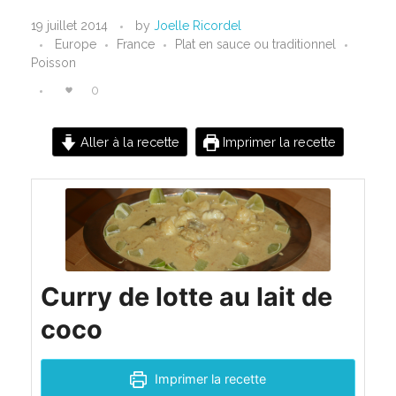
C
19 juillet 2014
by
Joelle Ricordel
Europe
France
Plat en sauce ou traditionnel
u
Poisson
r
0
r
Aller à la recette
Imprimer la recette
y
d
e
l
Curry de lotte au lait de
o
coco
t
Imprimer la recette
t