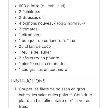
o
600
g
lotte
(ou cabillaud)
c
2
échalotes
2
Gousses d'ail
o
4
oignons nouveaux
(ou 2 normaux)
2
tomates
1
citron vert
1
bouquet de coriandre fraîche
25
cl
lait de coco
1
feuille de laurier
2
càs
curry en poudre
1
pincée
cumin en poudre
1
càc
graines de coriandre
INSTRUCTIONS
Couper les filets de poisson en gros
cubes, les saler et les poivrer. Couvrir le
plat d'un film alimentaire et réserver au
frais.