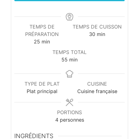
e
a
TEMPS DE
TEMPS DE CUISSON
u
PRÉPARATION
30
min
25
min
l
TEMPS TOTAL
55
min
a
i
TYPE DE PLAT
CUISINE
t
Plat principal
Cuisine française
d
e
PORTIONS
4
personnes
c
INGRÉDIENTS