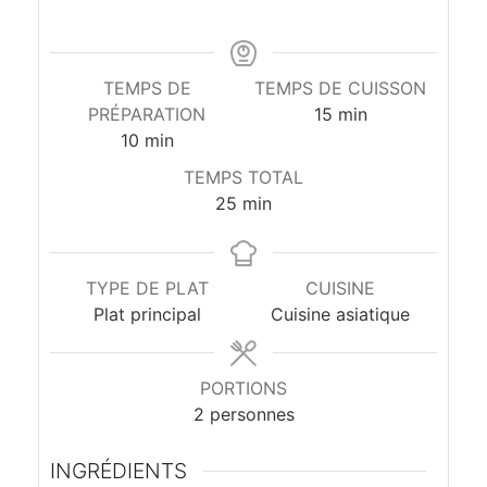
l
l
TEMPS DE
TEMPS DE CUISSON
PRÉPARATION
15
min
o
10
min
t
TEMPS TOTAL
25
min
e
à
TYPE DE PLAT
CUISINE
l
Plat principal
Cuisine asiatique
a
PORTIONS
c
2
personnes
i
INGRÉDIENTS