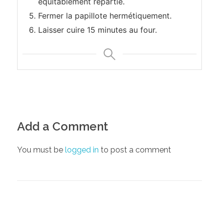
équitablement répartie.
u
Fermer la papillote hermétiquement.
g
Laisser cuire 15 minutes au four.
i
n
g
e
Add a Comment
m
b
You must be
logged in
to post a comment
r
e