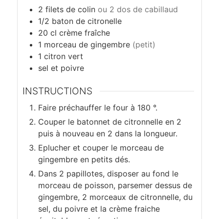
t
2
filets de colin
ou 2 dos de cabillaud
r
1/2
baton de citronelle
20
cl
crème fraîche
o
1
morceau de gingembre
(petit)
1
citron vert
n
sel et poivre
e
INSTRUCTIONS
l
Faire préchauffer le four à 180 °.
Couper le batonnet de citronnelle en 2
l
puis à nouveau en 2 dans la longueur.
e
Eplucher et couper le morceau de
gingembre en petits dés.
e
Dans 2 papillotes, disposer au fond le
t
morceau de poisson, parsemer dessus de
gingembre, 2 morceaux de citronnelle, du
a
sel, du poivre et la crème fraiche