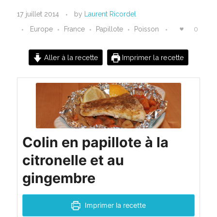
C
17 juillet 2014
by
Laurent Ricordel
o
Europe
France
Papillote
Poisson
0
l
Aller à la recette
Imprimer la recette
i
n
e
n
Colin en papillote à la
p
citronelle et au
a
gingembre
p
Imprimer la recette
i