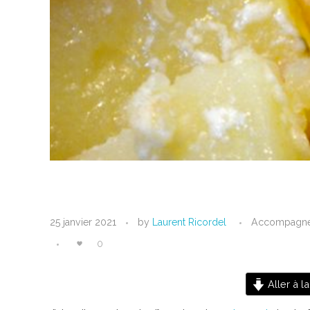
G
25 janvier 2021
by
Laurent Ricordel
Accompagne
r
0
a
Aller à la
t