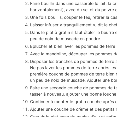
e
Faire bouillir dans une casserole le lait, la c
horizontalement), avec du sel et du poivre 
r
Une fois bouillis, couper le feu, retirer la c
r
Laisser infuser « tranquillement », dit le chef
Dans le plat à gratin il faut étaler le beur
e
peu de noix de muscade en poudre.
Eplucher et bien laver les pommes de terre 
V
Avec la mandoline, découper les pommes de
i
Disposer les tranches de pommes de terre au
Ne pas laver les pommes de terre après les a
g
première couche de pommes de terre bien rép
a
un peu de noix de muscade. Ajouter une bon
Faire une seconde couche de pommes de terr
t
tasser à nouveau, ajouter une bonne louche
o
Continuer à monter le gratin couche après 
Ajouter une couche de crème et des petits 
Couvrir le plat avec du papier d'alu et enf