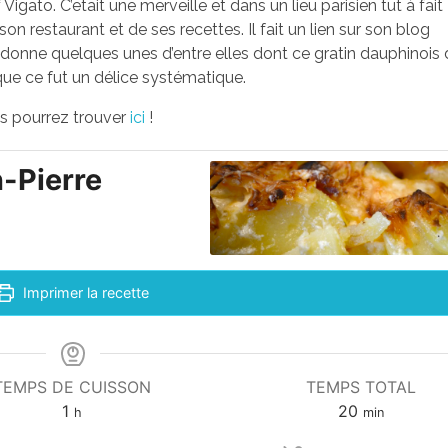
Vigato. C’etait une merveille et dans un lieu parisien tut à fait
son restaurant et de ses recettes. Il fait un lien sur son blog
s donne quelques unes d’entre elles dont ce gratin dauphinois 
et que ce fut un délice systématique.
us pourrez trouver
ici
!
-Pierre
Imprimer la recette
TEMPS DE CUISSON
TEMPS TOTAL
1
20
h
min