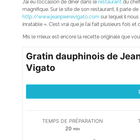
J’ai eu l’occasion de dîner dans le
restaurant
du chef 
i
magnifique. Sur le site de son restaurant, il parle de 
http://www.jeanpierrevigato.com
sur lequel il nou
n
inratable ». C’est vrai que je l’ai fait plusieurs fois 
d
Mis le mieux est encore la recette originale que vo
a
Gratin dauphinois de Jean
u
Vigato
p
h
i
n
TEMPS DE PRÉPARATION
o
20
min