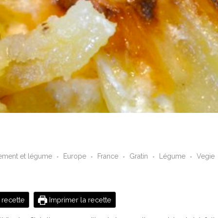
ment et légume
Europe
France
Gratin
Légume
Vegie
 recette
Imprimer la recette