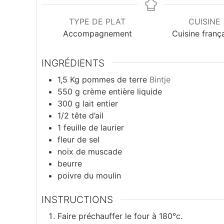
i
s
TYPE DE PLAT
CUISINE
Accompagnement
Cuisine franç
d
e
INGRÉDIENTS
1,5
Kg
pommes de terre
Bintje
J
550
g
crème entière liquide
e
300
g
lait entier
1/2
tête d’ail
a
1
feuille de laurier
fleur de sel
n
noix de muscade
beurre
-
poivre du moulin
P
INSTRUCTIONS
i
Faire préchauffer le four à 180°c.