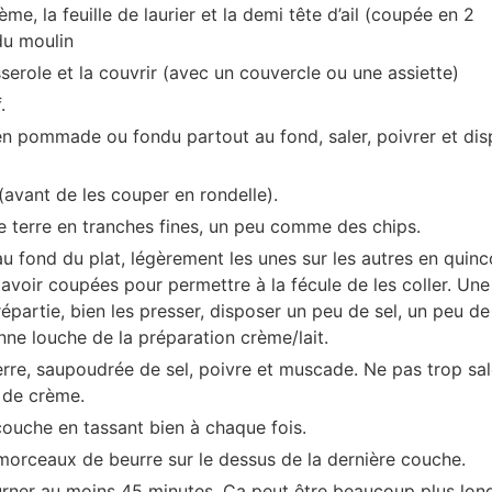
rème, la feuille de laurier et la demi tête d’ail (coupée en 2
du moulin
asserole et la couvrir (avec un couvercle ou une assiette)
.
re en pommade ou fondu partout au fond, saler, poivrer et di
(avant de les couper en rondelle).
 terre en tranches fines, un peu comme des chips.
 fond du plat, légèrement les unes sur les autres en quinc
voir coupées pour permettre à la fécule de les coller. Une 
artie, bien les presser, disposer un peu de sel, un peu de
ne louche de la préparation crème/lait.
e, saupoudrée de sel, poivre et muscade. Ne pas trop saler
 de crème.
couche en tassant bien à chaque fois.
morceaux de beurre sur le dessus de la dernière couche.
ourner au moins 45 minutes. Ca peut être beaucoup plus long