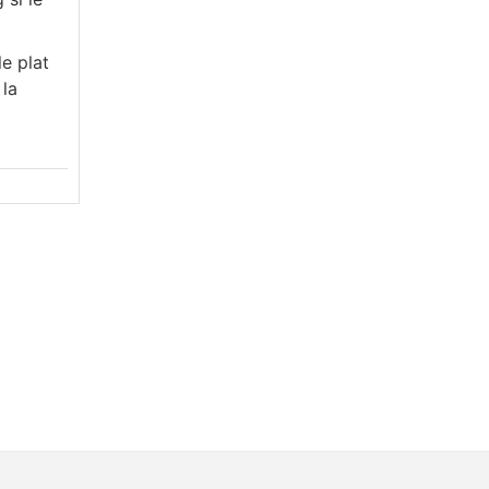
e plat
 la