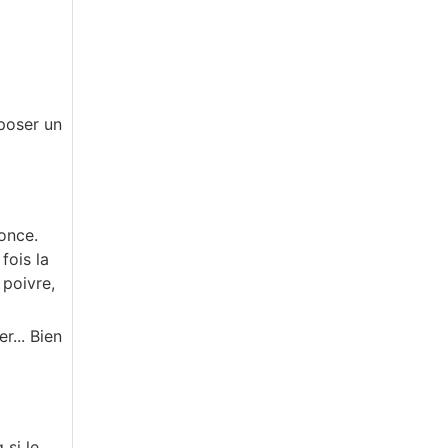
sposer un
once.
fois la
 poivre,
... Bien
 si le