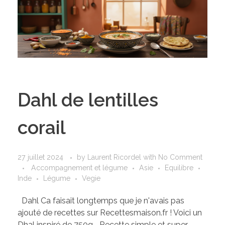
Dahl de lentilles
corail
27 juillet 2024
by
Laurent Ricordel
with
No Comment
Accompagnement et légume
Asie
Equilibre
Inde
Légume
Vegie
Dahl Ca faisait longtemps que je n'avais pas
ajouté de recettes sur Recettesmaison.fr ! Voici un
Dhal inspiré de 750g... Recette simple et super