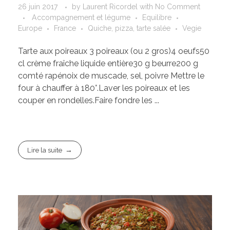
26 juin 2017
by
Laurent Ricordel
with
No Comment
Accompagnement et légume
Equilibre
Europe
France
Quiche, pizza, tarte salée
Vegie
Tarte aux poireaux 3 poireaux (ou 2 gros)4 oeufs50
cl crème fraîche liquide entière30 g beurre200 g
comté rapénoix de muscade, sel, poivre Mettre le
four à chauffer à 180°.Laver les poireaux et les
couper en rondelles.Faire fondre les ...
Lire la suite