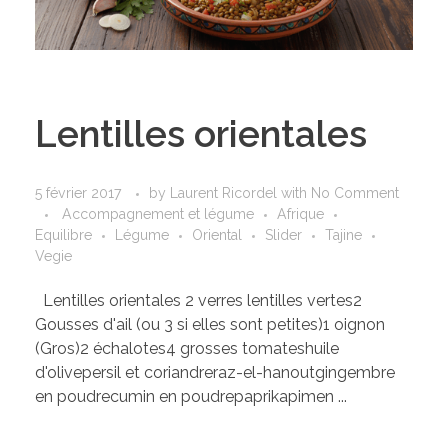
Lentilles orientales
5 février 2017
by
Laurent Ricordel
with
No Comment
Accompagnement et légume
Afrique
Equilibre
Légume
Oriental
Slider
Tajine
Vegie
Lentilles orientales 2 verres lentilles vertes2
Gousses d'ail (ou 3 si elles sont petites)1 oignon
(Gros)2 échalotes4 grosses tomateshuile
d'olivepersil et coriandreraz-el-hanoutgingembre
en poudrecumin en poudrepaprikapimen ...