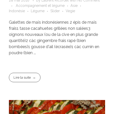
28 mai 2016
by
Laurent Ricordel
with
No Comment
Accompagnement et légume
Asie
Indonésie
Légume
Slider
Vegie
Galettes de maïs indonésiennes 2 épis de maïs
frais1 tasse cacahuetes grillées non salées3
oignons nouveaux (ou de la cive en plus grande
quantité)2 càc gingembre frais rapé (bien
bombées)1 gousse d'ail (écrasée)1 càc cumin en
poudre (bien ...
Lire la suite