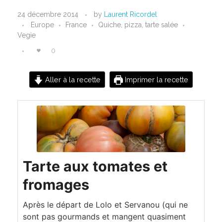
T
24 décembre 2014
by
Laurent Ricordel
Europe
France
Quiche, pizza, tarte salée
a
Vegie
r
0
t
Aller à la recette
Imprimer la recette
e
a
u
x
Tarte aux tomates et
t
fromages
o
Après le départ de Lolo et Servanou (qui ne
m
sont pas gourmands et mangent quasiment