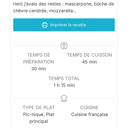
rien) j’avais des restes : mascarpone, bûche de
a
chèvre cendrée, mozzarella...
t
Imprimer la recette
e
s
TEMPS DE
TEMPS DE CUISSON
e
PRÉPARATION
45
min
t
30
min
TEMPS TOTAL
f
1
h
15
min
r
o
TYPE DE PLAT
CUISINE
Pic-nique, Plat
Cuisine française
m
principal