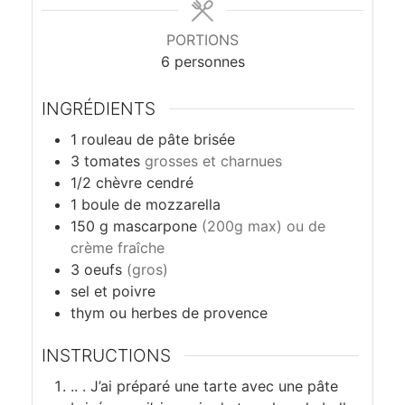
a
g
PORTIONS
6
personnes
e
INGRÉDIENTS
s
1
rouleau de pâte brisée
3
tomates
grosses et charnues
1/2
chèvre cendré
1
boule de mozzarella
150
g
mascarpone
(200g max) ou de
crème fraîche
3
oeufs
(gros)
sel et poivre
thym ou herbes de provence
INSTRUCTIONS
.. . J’ai préparé une tarte avec une pâte