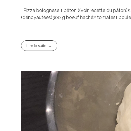
Pizza bolognèse 1 pâton ((voir recette du pâton))1
(dénoyautées)300 g boeuf haché2 tomates1 boule 
Lire la suite