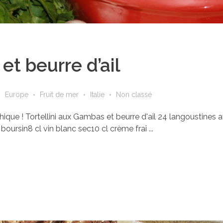
et beurre d’ail
Europe
Fruit de mer
Italie
Non classé
athique ! Tortellini aux Gambas et beurre d'ail 24 langoustine
ursin8 cl vin blanc sec10 cl crème fraî ...