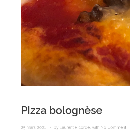
Pizza bolognèse
25 mars 2021
by
Laurent Ricordel
with
No Comment