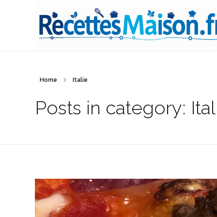
Recettes Maison.fr
Nos petits plats à portée de mains...
Home
Italie
Posts in category: Ital