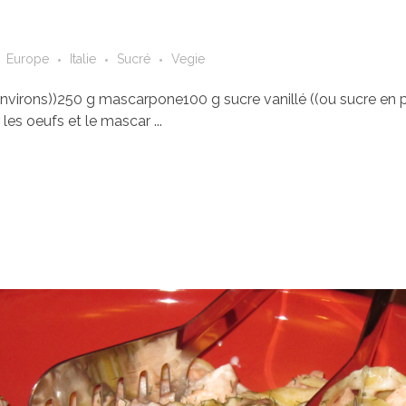
Europe
Italie
Sucré
Vegie
environs))250 g mascarpone100 g sucre vanillé ((ou sucre en p
les oeufs et le mascar ...