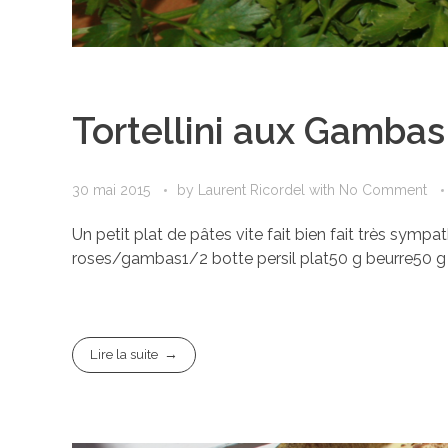
Tortellini aux Gambas 
30 mai 2015
by
Laurent Ricordel
with
No Comment
Un petit plat de pâtes vite fait bien fait très symp
roses/gambas1/2 botte persil plat50 g beurre50 g bo
Lire la suite