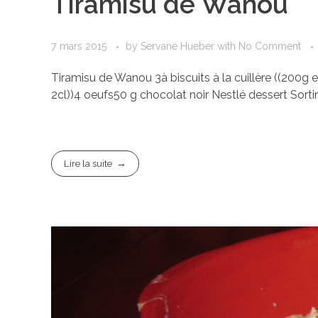
Tiramisu de Wanou
7 mars 2015
by
Servane Hueber
with
No Comment
Tiramisu de Wanou 3à biscuits à la cuillère ((200g 
2cl))4 oeufs50 g chocolat noir Nestlé dessert Sortir 
Lire la suite