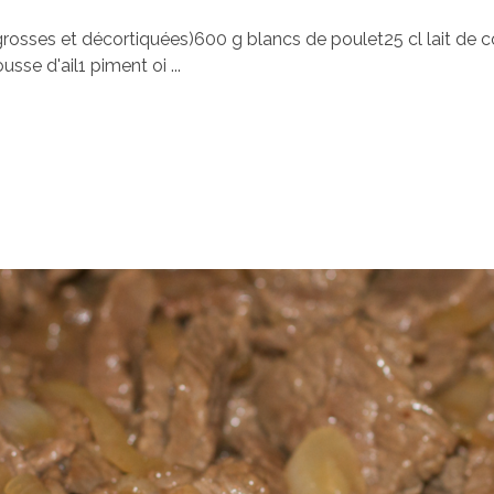
sses et décortiquées)600 g blancs de poulet25 cl lait de coc
sse d'ail1 piment oi ...