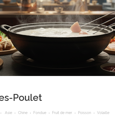
es-Poulet
Asie
Chine
Fondue
Fruit de mer
Poisson
Volaille